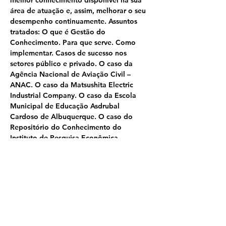
melhor conhecimento disponível na sua 
área de atuação e, assim, melhorar o seu 
desempenho continuamente. Assuntos 
tratados: O que é Gestão do 
Conhecimento. Para que serve. Como 
implementar. Casos de sucesso nos 
setores público e privado. O caso da 
Agência Nacional de Aviação Civil – 
ANAC. O caso da Matsushita Electric 
Industrial Company. O caso da Escola 
Municipal de Educação Asdrubal 
Cardoso de Albuquerque. O caso do 
Repositório do Conhecimento do 
Instituto de Pesquisa Econômica 
Aplicada (Ipea). O caso da Huawei 
Technologies Co. Ltd.
Palestrante
: Fábio Ferreira Batista, Ph.D, 
CKM
Duração
: 2 horas
Investimento
: A consultar