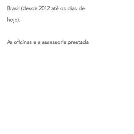
Brasil (desde 2012 até os dias de
hoje).
As oficinas e a assessoria prestada
à Secretaria de Planejamento e
Gestão foram decisivas para a
elaboração do Plano Estadual de
Gestão do Conhecimento do
Governo de Minas Gerais (2013).
A oficina ministrada na Fundação
Oswaldo Cruz norteou a